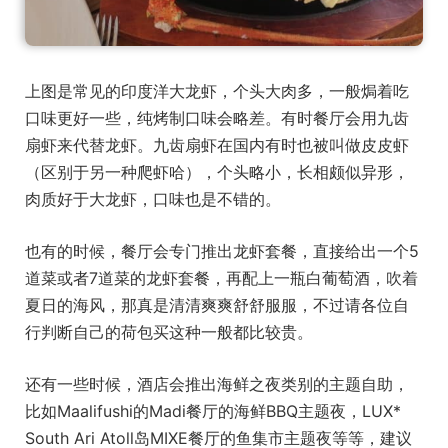
上图是常见的印度洋大龙虾，个头大肉多，一般焗着吃
口味更好一些，纯烤制口味会略差。有时餐厅会用九齿
扇虾来代替龙虾。九齿扇虾在国内有时也被叫做皮皮虾
（区别于另一种爬虾哈），个头略小，长相颇似异形，
肉质好于大龙虾，口味也是不错的。
也有的时候，餐厅会专门推出龙虾套餐，直接给出一个5
道菜或者7道菜的龙虾套餐，再配上一瓶白葡萄酒，吹着
夏日的海风，那真是清清爽爽舒舒服服，不过请各位自
行判断自己的荷包买这种一般都比较贵。
还有一些时候，酒店会推出海鲜之夜类别的主题自助，
比如Maalifushi的Madi餐厅的海鲜BBQ主题夜，LUX*
South Ari Atoll岛MIXE餐厅的鱼集市主题夜等等，建议