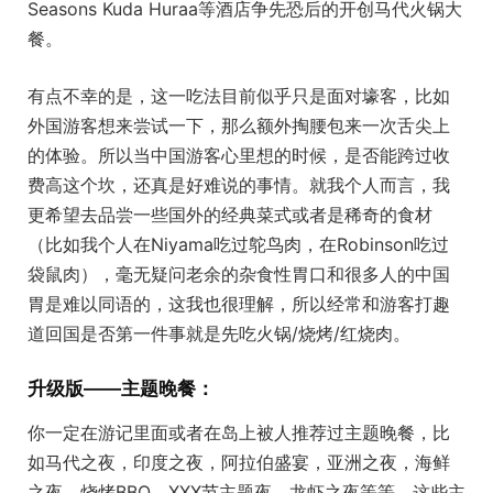
Seasons Kuda Huraa等酒店争先恐后的开创马代火锅大
餐。
有点不幸的是，这一吃法目前似乎只是面对壕客，比如
外国游客想来尝试一下，那么额外掏腰包来一次舌尖上
的体验。所以当中国游客心里想的时候，是否能跨过收
费高这个坎，还真是好难说的事情。就我个人而言，我
更希望去品尝一些国外的经典菜式或者是稀奇的食材
（比如我个人在Niyama吃过鸵鸟肉，在Robinson吃过
袋鼠肉），毫无疑问老余的杂食性胃口和很多人的中国
胃是难以同语的，这我也很理解，所以经常和游客打趣
道回国是否第一件事就是先吃火锅/烧烤/红烧肉。
升级版——主题晚餐：
你一定在游记里面或者在岛上被人推荐过主题晚餐，比
如马代之夜，印度之夜，阿拉伯盛宴，亚洲之夜，海鲜
之夜，烧烤BBQ，XXX节主题夜，龙虾之夜等等。这些主