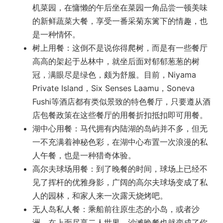
机菜园，在慵懒的午后坐在菜园一角品尝一顿美味
的新鲜蔬菜大餐，享受一番采菊东篱下的情趣，也
是一种情怀。
树上用餐：这倒不是说你得爬树，而是有一些餐厅
高高的架起于丛林中，就坐后面对郁郁葱葱的树
冠，满眼尽是绿色，颇为舒服。目前，Niyama
Private Island，Six Senses Laamu，Soneva
Fushi等酒店都有类似景致的特色餐厅，只要遵从酒
店包餐政策在这些餐厅的用餐折扣抵扣即可用餐。
湖中心用餐：马代拥有内陆湖的岛屿并不多，但无
一不充满着神秘色彩，在湖中心布置一次浪漫的私
人午餐，也是一种猎奇体验。
高尔夫球场用餐：到了晚餐的时间，球场上已经不
见了挥杆的优雅身影，广阔的高尔夫球场变成了私
人的园林，和家人来一次露天烧烤吧。
无人岛私人餐：乘船前往原生态的小岛，或者沙
洲，在上面尽享二人世界，沙滩晚餐也就变成了你