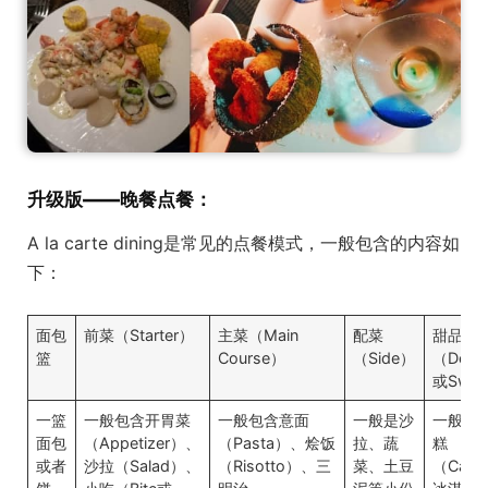
升级版——晚餐点餐：
A la carte dining是常见的点餐模式，一般包含的内容如
下：
面包
前菜（Starter）
主菜（Main
配菜
甜品
篮
Course）
（Side）
（Desse
或Swee
一篮
一般包含开胃菜
一般包含意面
一般是沙
一般包
面包
（Appetizer）、
（Pasta）、烩饭
拉、蔬
糕
或者
沙拉（Salad）、
（Risotto）、三
菜、土豆
（Cak