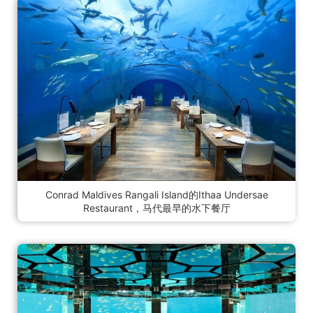
Conrad Maldives Rangali Island的Ithaa Undersae
Restaurant，马代最早的水下餐厅