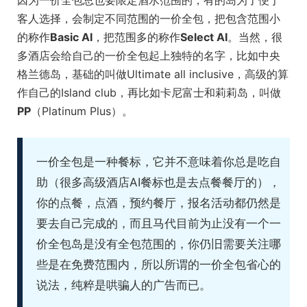
因为一价全包总也要限定酒水范围的，有的岛为了便于
客人选择，会制定不同范围的一价全包，把包含范围小
的称作
Basic AI
，把范围多的称作
Select AI
。当然，很
多酒店会给自己的一价全包起上独特的名字，比如中央
格兰德岛，基础的叫做Ultimate all inclusive，高级的算
作自己的Island club，再比如卡尼富士和莉莉岛，叫做
PP
（Platinum Plus）。
一价全包是一种餐标，它并不意味着你总是吃自
助（很多高级酒店AI餐标也是去点餐餐厅的），
你的点餐，点酒，预约餐厅，报名活动都仍然是
要去自己完成的，而且马代目前为止没有一个一
价全包岛是没有全包范围的，你仍旧需要关注哪
些是在免费范围内，所以所谓的一价全包省心的
说法，纯粹是哄骗人的广告而已。