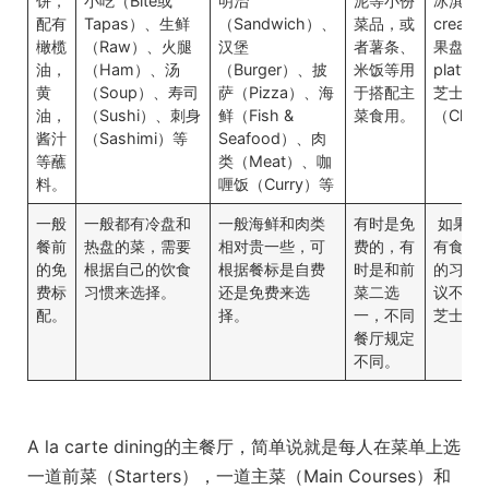
饼，
小吃（Bite或
明治
泥等小份
冰淇淋（
配有
Tapas）、生鲜
（Sandwich）、
菜品，或
cream
橄榄
（Raw）、火腿
汉堡
者薯条、
果盘（Fr
油，
（Ham）、汤
（Burger）、披
米饭等用
platte
黄
（Soup）、寿司
萨（Pizza）、海
于搭配主
芝士
油，
（Sushi）、刺身
鲜（Fish &
菜食用。
（Chee
酱汁
（Sashimi）等
Seafood）、肉
等蘸
类（Meat）、咖
料。
喱饭（Curry）等
一般
一般都有冷盘和
一般海鲜和肉类
有时是免
如果平
餐前
热盘的菜，需要
相对贵一些，可
费的，有
有食用
的免
根据自己的饮食
根据餐标是自费
时是和前
的习惯
费标
习惯来选择。
还是免费来选
菜二选
议不要
配。
择。
一，不同
芝士拼
餐厅规定
不同。
A la carte dining的主餐厅，简单说就是每人在菜单上选
一道前菜（Starters），一道主菜（Main Courses）和