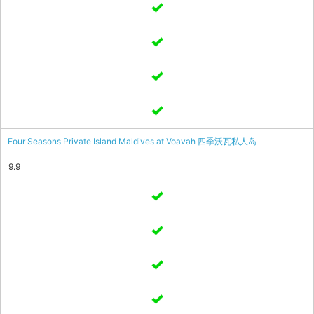
Four Seasons Private Island Maldives at Voavah 四季沃瓦私人岛
9.9