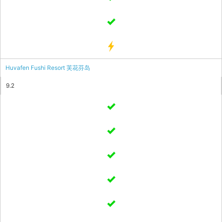
Huvafen Fushi Resort 芙花芬岛
9.2