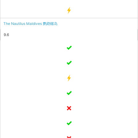
The Nautilus Maldives 鹦鹉螺岛
9.6