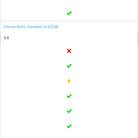
Cheval Blanc Randheli 白马庄园
9.8