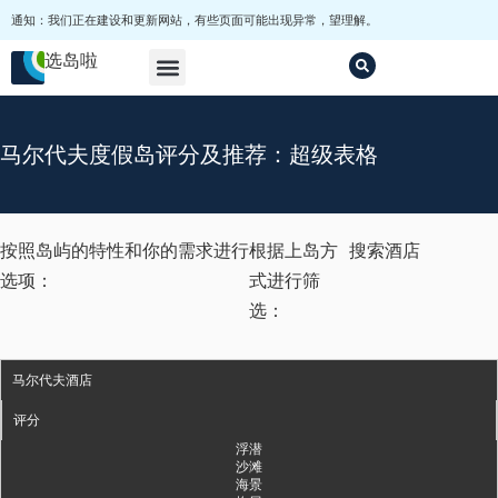
通知：我们正在建设和更新网站，有些页面可能出现异常，望理解。
选岛啦
马尔代夫选岛
套餐
其他
马尔代夫度假岛评分及推荐：超级表格
按照岛屿的特性和你的需求进行
根据上岛方
搜索酒店
选项：
式进行筛
选：
马尔代夫酒店
评分
浮潜
沙滩
海景