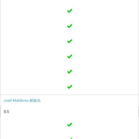
Joali Maldives 娇丽岛
9.5