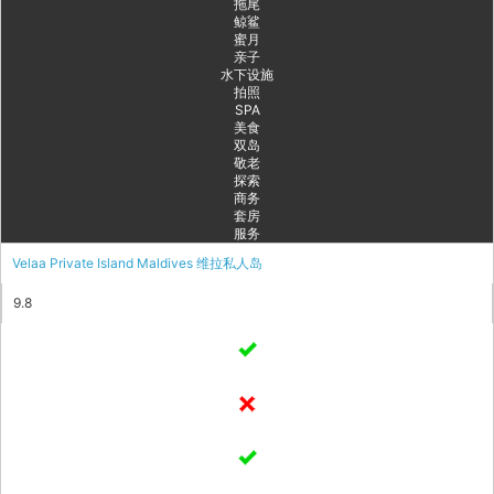
拖尾
鲸鲨
蜜月
亲子
水下设施
拍照
SPA
美食
双岛
敬老
探索
商务
套房
服务
Velaa Private Island Maldives 维拉私人岛
9.8