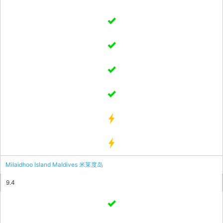
Milaidhoo Island Maldives 米莱度岛
9.4