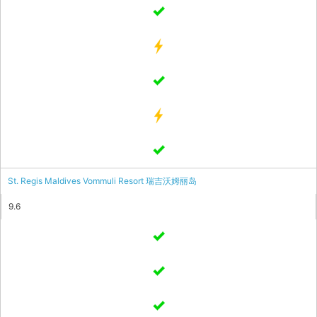
St. Regis Maldives Vommuli Resort 瑞吉沃姆丽岛
9.6