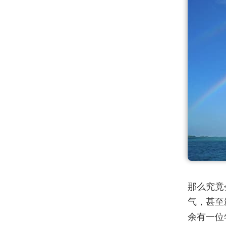
那么究竟
气，甚至
余有一位