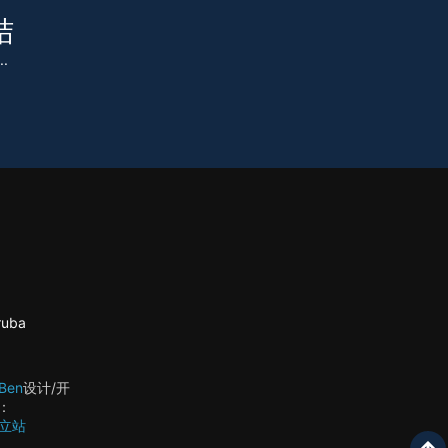
结
.
uba
Ben
设计/开
：
独立站