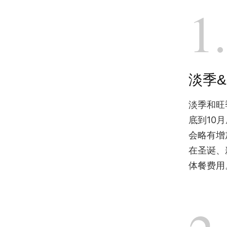
1.
淡季
淡季和旺
底到10
会略有增
在圣诞、
体餐费用