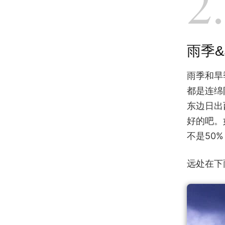
2.
雨季
雨季和旱
都是连绵
东边日出
好的吧。
不是50
远处在下