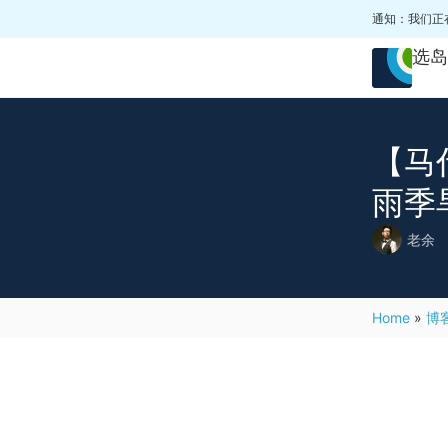
通知：我们正
选岛
【马
雨季
老余
Home
»
博