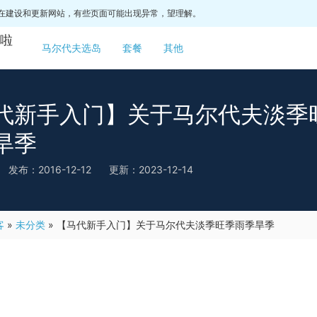
在建设和更新网站，有些页面可能出现异常，望理解。
啦
马尔代夫选岛
套餐
其他
代新手入门】关于马尔代夫淡季
旱季
发布：2016-12-12
更新：2023-12-14
客
»
未分类
»
【马代新手入门】关于马尔代夫淡季旺季雨季旱季