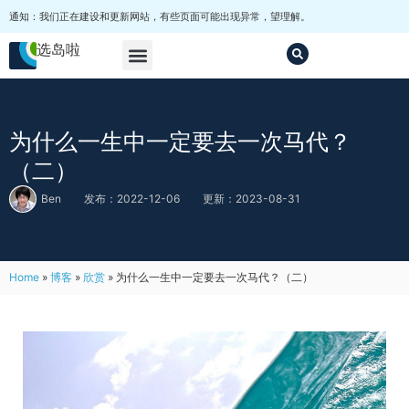
通知：我们正在建设和更新网站，有些页面可能出现异常，望理解。
选岛啦
马尔代夫选岛
套餐
其他
为什么一生中一定要去一次马代？
（二）
Ben
发布：2022-12-06
更新：2023-08-31
Home
»
博客
»
欣赏
»
为什么一生中一定要去一次马代？（二）