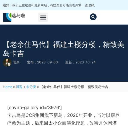
通知：我们正在建设和更新网站，有些页面可能出现异常，望理解。
选岛啦
马尔代夫选岛
套餐
其他
【老余住马代】福建土楼分楼，精致美
岛卡吉
老余
发布：2023-09-03
更新：2023-10-24
Home
»
博客
»
未分类
»
【老余住马代】福建土楼分楼，精致美岛卡吉
[envira-gallery id=’3976′]
卡吉岛是CCR集团旗下新岛，2020年开业，当时以康养
疗愈为主题，后来因太小众而淡化疗愈，改蜜月休闲潜