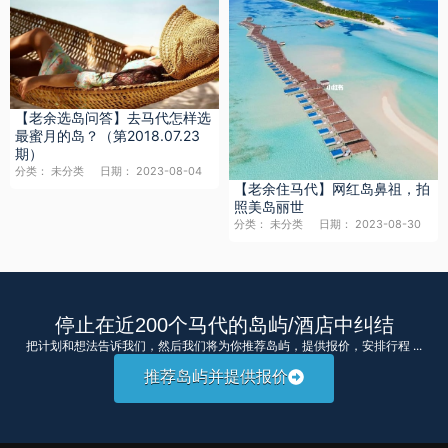
【老余选岛问答】去马代怎样选
最蜜月的岛？（第2018.07.23
期）
分类：
未分类
日期：
2023-08-04
【老余住马代】网红岛鼻祖，拍
照美岛丽世
分类：
未分类
日期：
2023-08-30
停止在近200个马代的岛屿/酒店中纠结
把计划和想法告诉我们，然后我们将为你推荐岛屿，提供报价，安排行程 ...
推荐岛屿并提供报价