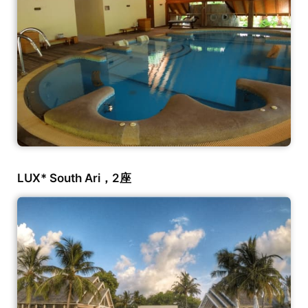
LUX* South Ari，2座