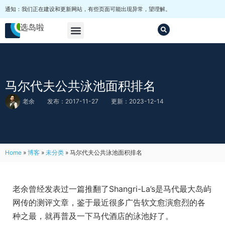
通知：我们正在建设和更新网站，有些页面可能出现异常，望理解。
选岛啦
马尔代夫选岛
套餐
其他
马尔代夫公共泳池面积排名
老余
发布：2017-11-27
更新：2023-12-14
Home
»
博客
»
未分类
»
马尔代夫公共泳池面积排名
老余曾经发表过一篇推翻了Shangri-La’s是马代最大岛屿
网传的测评文章，鉴于最近很多广告软文愈演愈烈的各
种之最，就再普及一下马代酒店的泳池好了。