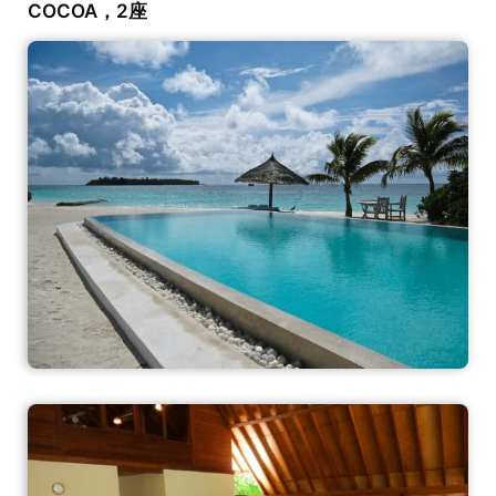
COCOA，2座