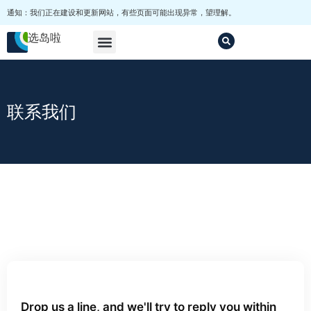
通知：我们正在建设和更新网站，有些页面可能出现异常，望理解。
选岛啦
马尔代夫选岛
套餐
其他
联系我们
Drop us a line, and we'll try to reply you within